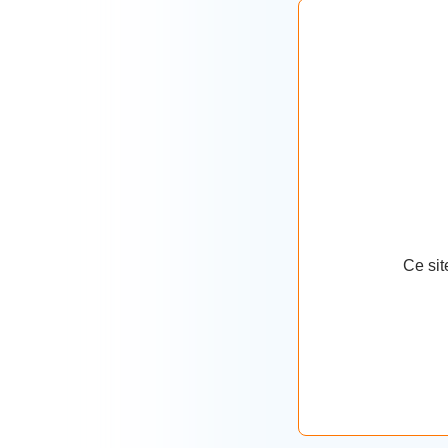
Ce sit