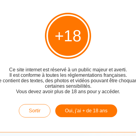
profession de 
cathédrale...
Chantal Delsol: "L'émotion... >>
J'ai plus envi
+18
Article
Je dénonce
Lampedusa,
Ce site internet est réservé à un public majeur et averti.
débarqué su
Il est conforme à toutes les réglementations françaises.
La pire cri
e contient des textes, des photos et vidéos pouvant être choqua
certaines sensibilités.
Revivez m
Vous devez avoir plus de 18 ans pour y accéder.
L'Universi
Pourquoi n
Sortir
Oui, j'ai + de 18 ans
Article