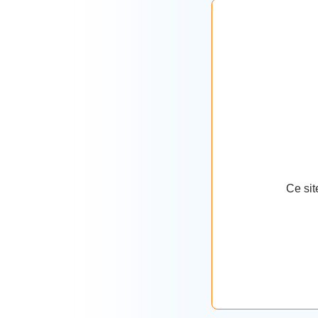
Ce sit