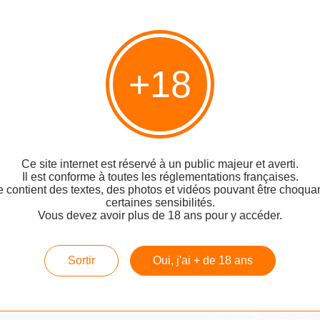
profession de 
J'ai plus envi
+18
Article
Je dénonce
Lampedusa,
Ce site internet est réservé à un public majeur et averti.
débarqué su
Il est conforme à toutes les réglementations françaises.
La pire cri
e contient des textes, des photos et vidéos pouvant être choqua
certaines sensibilités.
Revivez m
Vous devez avoir plus de 18 ans pour y accéder.
L'Universi
Pourquoi n
Sortir
Oui, j'ai + de 18 ans
Article