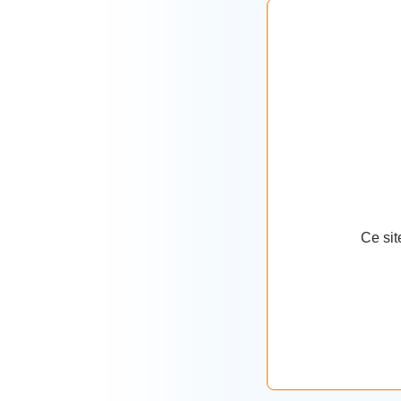
Ce sit