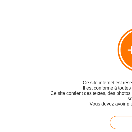
<< La dictature ? C'est maintenant...
"L'islamisme radical est mo
voxpop
Voir le profil de
voxpop
sur le portail Overblog
Top articles
Contact
Signaler un abus
C.G.U.
Cookies et données personnelles
Préférences cookies
Ce site internet est rés
Il est conforme à toutes
Ce site contient des textes, des photos
se
Vous devez avoir pl