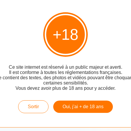
profession de 
J'ai plus envi
+18
Article
Je dénonce
Lampedusa,
Ce site internet est réservé à un public majeur et averti.
débarqué su
Il est conforme à toutes les réglementations françaises.
La pire cri
e contient des textes, des photos et vidéos pouvant être choqua
certaines sensibilités.
Revivez m
Vous devez avoir plus de 18 ans pour y accéder.
L'Universi
Pourquoi n
Sortir
Oui, j'ai + de 18 ans
Article