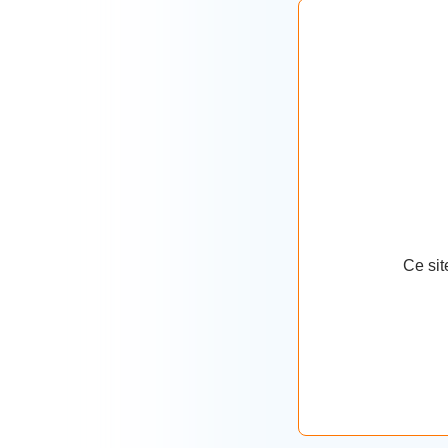
Ce sit