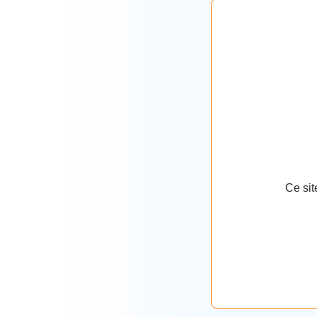
Ce sit