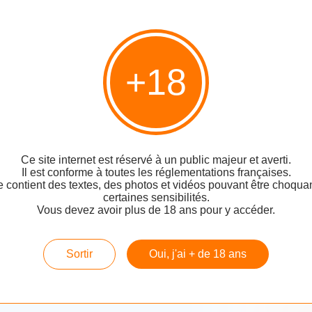
profession de 
J'ai plus envi
+18
Article
Je dénonce
Lampedusa,
Ce site internet est réservé à un public majeur et averti.
débarqué su
Il est conforme à toutes les réglementations françaises.
La pire cri
e contient des textes, des photos et vidéos pouvant être choqua
certaines sensibilités.
Revivez m
Vous devez avoir plus de 18 ans pour y accéder.
L'Universi
Pourquoi n
Sortir
Oui, j'ai + de 18 ans
Article