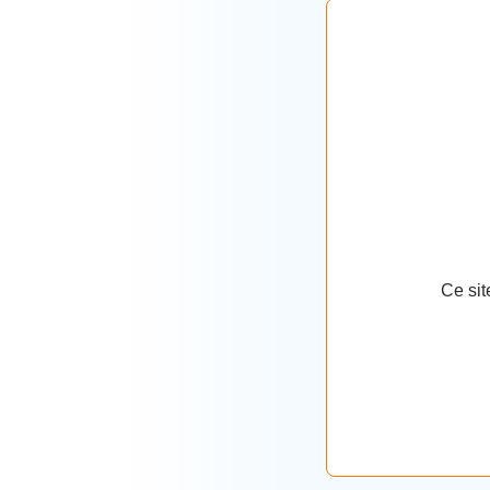
Ce sit