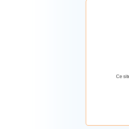
Ce sit