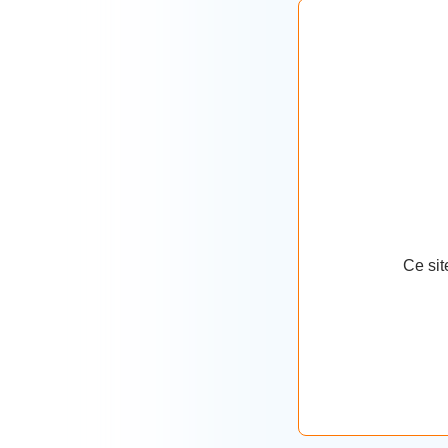
Ce sit