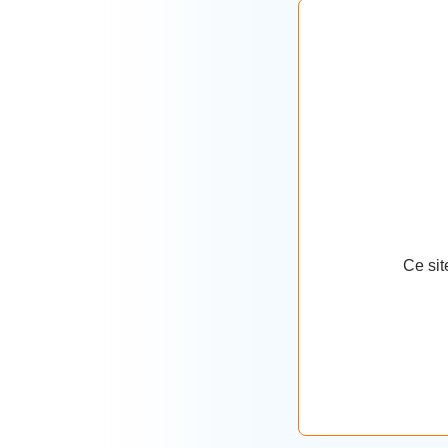
Ce sit