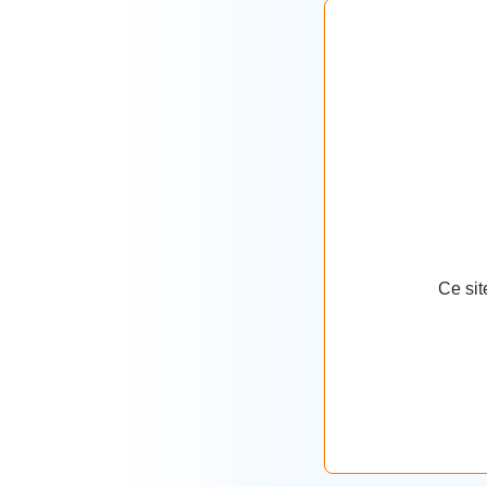
Ce sit